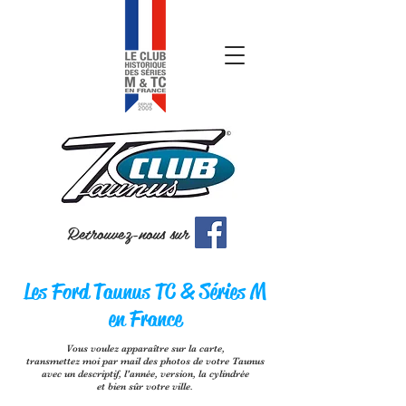
Retrouvez-nous sur
Les Ford Taunus TC & Séries M
en France
Vous voulez apparaître sur la carte,
transmettez moi par mail des photos de votre Taunus
avec un descriptif, l'année, version, la cylindrée
et bien sûr votre ville.