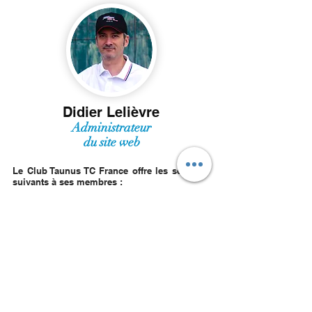
Didier Lelièvre
Administrateur
du site web
Le Club Taunus TC France offre les services
suivants à ses membres :
• Réunir les passionnés d’automobiles anciennes, et plus
particulièrement les séries M & Taunus TC».
• Echanger informations, documentations et toute donnée
relative à ces modèles.
• Regrouper les annonces de ventes de véhicules ou de
recherches de pièces.
• Créer un lien entre les membres grâce internet.
• Conseiller les membres sur l’entretien et la réparation de
ces modèles.
• Protéger les membres contre les «arnaques» de la
collection.
• Etre une Force permettant d’initier la reconstruction de
pièces.