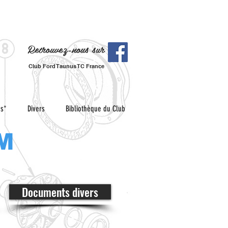
Retrouvez-nous sur
Club Ford Taunus TC France
es*
Divers
Bibliothèque du Club
M
Documents divers